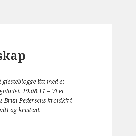
sskap
 gjesteblogge litt med et
agbladet, 19.08.11 –
Vi er
ens Brun-Pedersens kronikk i
itt og kristent
.