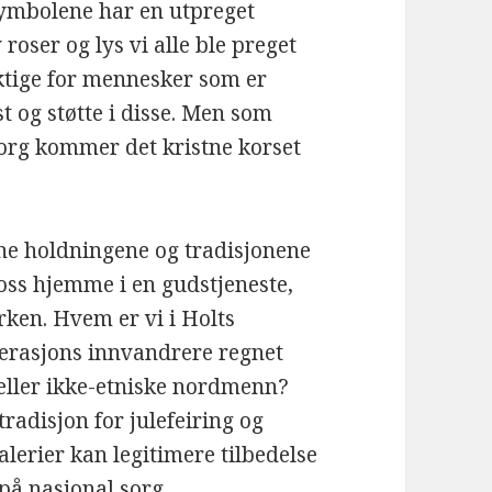
e symbolene har en utpreget
oser og lys vi alle ble preget
iktige for mennesker som er
st og støtte i disse. Men som
sorg kommer det kristne korset
tne holdningene og tradisjonene
e oss hjemme i en gudstjeneste,
irken. Hvem er vi i Holts
nerasjons innvandrere regnet
eller ikke-etniske nordmenn?
tradisjon for julefeiring og
alerier kan legitimere tilbedelse
på nasjonal sorg.