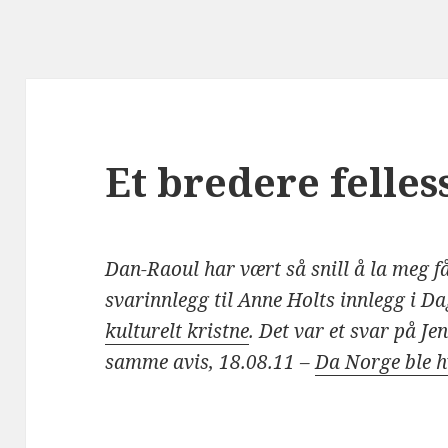
Et bredere felle
Dan-Raoul har vært så snill å la meg få
svarinnlegg til Anne Holts innlegg i D
kulturelt kristne
. Det var et svar på J
samme avis, 18.08.11 –
Da Norge ble hv