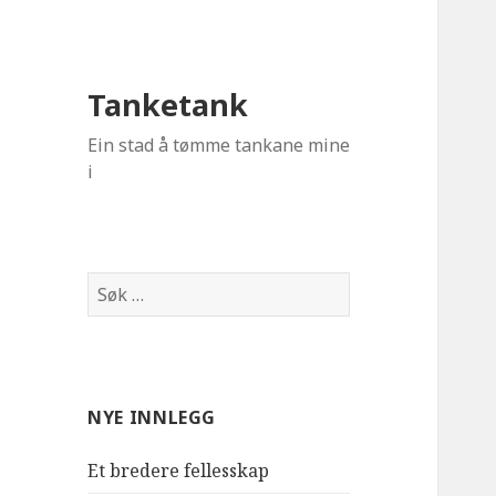
Tanketank
Ein stad å tømme tankane mine
i
Leit
etter:
NYE INNLEGG
Et bredere fellesskap