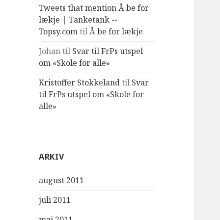
Tweets that mention Å be for
lækje | Tanketank --
Topsy.com
til
Å be for lækje
Johan
til
Svar til FrPs utspel
om «Skole for alle»
Kristoffer Stokkeland
til
Svar
til FrPs utspel om «Skole for
alle»
ARKIV
august 2011
juli 2011
mai 2011