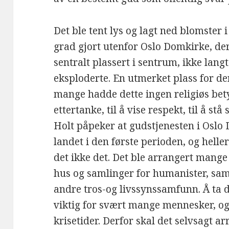
Det ble tent lys og lagt ned blomster i 
grad gjort utenfor Oslo Domkirke, der
sentralt plassert i sentrum, ikke lang
eksploderte. En utmerket plass for d
mange hadde dette ingen religiøs betyd
ettertanke, til å vise respekt, til å st
Holt påpeker at gudstjenesten i Oslo 
landet i den første perioden, og helle
det ikke det. Det ble arrangert mang
hus og samlinger for humanister, sam
andre tros-og livssynssamfunn. Å ta de
viktig for svært mange mennesker, og d
krisetider. Derfor skal det selvsagt a