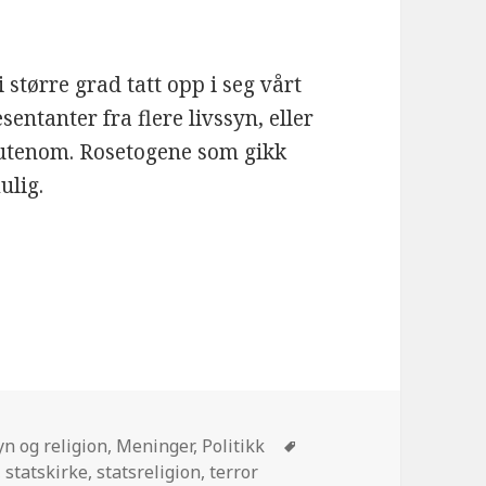
større grad tatt opp i seg vårt
entanter fra flere livssyn, eller
 utenom. Rosetogene som gikk
ulig.
oriar
Stikkord
yn og religion
,
Meninger
,
Politikk
,
statskirke
,
statsreligion
,
terror