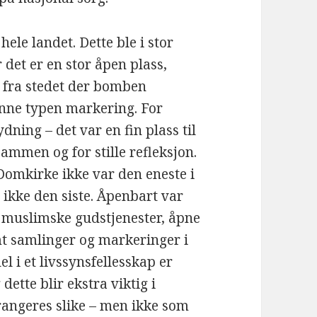
hele landet. Dette ble i stor
 det er en stor åpen plass,
t fra stedet der bomben
enne typen markering. For
ning – det var en fin plass til
å sammen og for stille refleksjon.
Domkirke ikke var den eneste i
r ikke den siste. Åpenbart var
e muslimske gudstjenester, åpne
t samlinger og markeringer i
l i et livssynsfellesskap er
ette blir ekstra viktig i
rrangeres slike – men ikke som