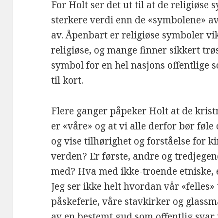
For Holt ser det ut til at de religiøs
sterkere verdi enn de «symbolene» av r
av. Åpenbart er religiøse symboler v
religiøse, og mange finner sikkert trø
symbol for en hel nasjons offentlige 
til kort.
Flere ganger påpeker Holt at de kris
er «våre» og at vi alle derfor bør føl
og vise tilhørighet og forståelse for k
verden? Er første, andre og tredjege
med? Hva med ikke-troende etniske, 
Jeg ser ikke helt hvordan vår «felles» 
påskeferie, våre stavkirker og glassm
av en bestemt gud som offentlig svar 