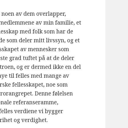
 i, noen av dem overlapper,
d medlemmene av min familie, et
llesskap med folk som har de
 som deler mitt livssyn, og et
lesskapet av mennesker som
este grad tuftet på at de deler
 troen, og er dermed ikke en del
 mye til felles med mange av
rske fellesskapet, noe som
terrorangrepet. Denne følelsen
jonale referanseramme,
felles verdiene vi bygger
rihet og verdighet.