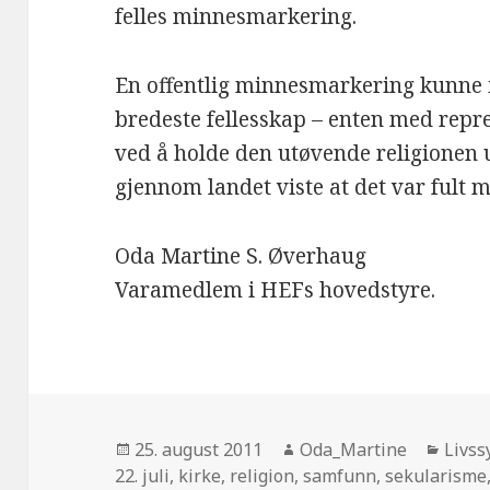
felles minnesmarkering.
En offentlig minnesmarkering kunne i 
bredeste fellesskap – enten med repres
ved å holde den utøvende religionen
gjennom landet viste at det var fult m
Oda Martine S. Øverhaug
Varamedlem i HEFs hovedstyre.
Posta
Forfattar
Kateg
25. august 2011
Oda_Martine
Livss
22. juli
,
kirke
,
religion
,
samfunn
,
sekularisme